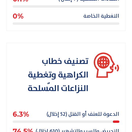
التغطية الخاصة
0%
تصنيف خطاب
الكراهية وتغطية
النزاعات المٌسلحة
الدعوة للعنف أو القتل (52 إخلال)
6.3%
التحريض والسب والتشهير (610 إخلال)
74.5%