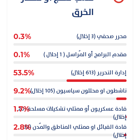
الخرق
محرر صحفي (3 إخلال)
0.3%
مقدم البرامج أو المٌراسل ( 1 إحلال )
0.1%
إدارة التحرير (613 إخلال)
53.5%
ناشطون او محللون سياسيون (105 إخلال)
9.2%
قادة عسكريون أو ممثلي تشكيلات مسلحة (20
1.7%
إخلال)
قادة القبائل او ممثلي المناطق والمٌدن (32
2.8%
إخلال)