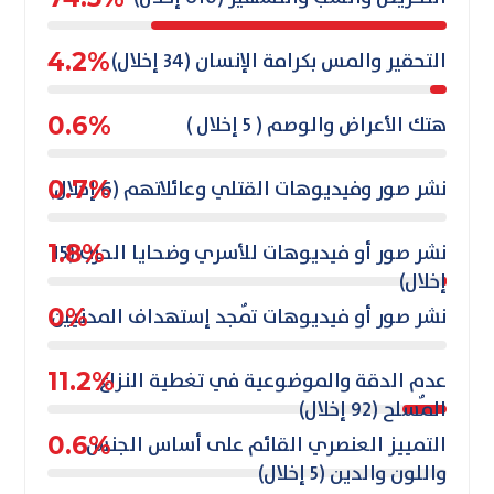
التحقير والمس بكرامة الإنسان (34 إخلال)
4.2%
هتك الأعراض والوصم ( 5 إخلال )
0.6%
نشر صور وفيديوهات القتلي وعائلاتهم (6 إخلال)
0.7%
نشر صور أو فيديوهات للأسري وضحايا الحرب (15
1.8%
إخلال)
نشر صور أو فيديوهات تٌمجد إستهداف المدنيين
0%
عدم الدقة والموضوعية في تغطية النزاع
11.2%
المٌسلح (92 إخلال)
التمييز العنصري القائم على أساس الجنس
0.6%
واللون والدين (5 إخلال)