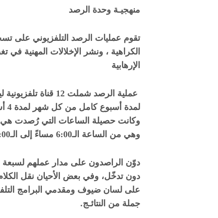
منهجيـة وحدة الرصد
تقوم عمليات الرصد التلفزيوني على تسج
الكراهية ، ونشر الإخلالات المهنية في ت
الإرهابية
عملية الرصد شملت 12 قنا
لمدة
وهي من الساعة الـ6:00 مساءً إلى الـ12:00 منتصف الليل.
دوّن الراصدون على مدار عملهم لسبعة 
دون تدخّل، وفي بعض الأحيان نقل الكلام 
على لسان ضيوف ومقدمي البرامج التلفز
جملة من ا
لنتائـج.