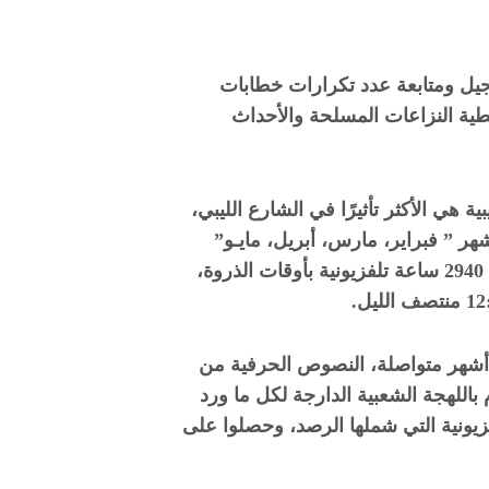
يل ومتابعة
عدد تكرارات خطابات
غطية النزاعات المسلحة والأحداث
ة تلفزيونية ليبية هي الأكثر تأثيرًا في الشارع الليبي،
 أسبوع كامل من كل شهر لمدة 4 أشهر ” فبراير، مارس، أبريل، مايـو”
وكانت حصيلة الساعات التي رُصدت هي 2940 ساعة تلفزيونية بأوقات الذروة،
أشهر متواصلة، النصوص الحرفية من
باللهجة الشعبية الدارجة لكل ما ورد
يونية التي شملها الرصد، وحصلوا على