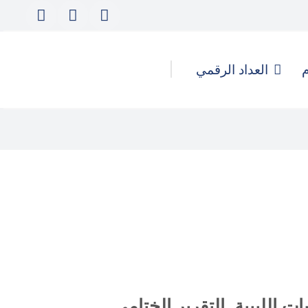
م
العداد الرقمي
ات الليبية. التقرير الختامي