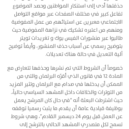
حذفتها أدى إلى استنكار المواطنين وحصد الموضوع
تفاعل كبير في مختلف الصفحات عبر مواقع التواصل
الاجتماعي معبرين عن استيائهم من عمل المفوضية
ومنهم من اعتبره تشكيك في نزاهة المفوضية حيث
طالبوا عبر منشورات الفيس بوك و تغريدات تويتر
بتوضيح رسمي عن أسباب حذف المنشور، وأيضاً توضيح
آلية التعديل في حالة هناك تعديلات.
خصوصاً أن الشروط التي تم نشرها وحذفها تتعارض مع
المادة 12 في قانون الذي أقرّه البرلمان والتي من
الممكن أن يدخلها في صدام مع البرلمان وتثير المزيد
من التوترات والخلافات داخل المشهد السياسي حالياً،.
حيث اشترطت البعثة أنه “في حال كان المرشح يعمل
بوظيفة قيادية عامة أن يقدم ما يثبت رسميا توقفه
عن العمل قبل يوم 24 ديسمبر القادم”، وهي شروط
تسمح لكل متصدري المشهد الحالي بالترشح إلى