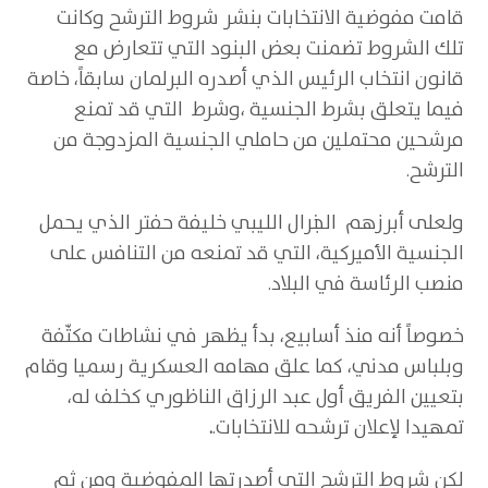
قامت مفوضية الانتخابات بنشر شروط الترشح وكانت
تلك الشروط تضمنت بعض البنود التي تتعارض مع
قانون انتخاب الرئيس الذي أصدره البرلمان سابقاً، خاصة
فيما يتعلق بشرط الجنسية ،وشرط التي قد تمنع
مرشحين محتملين من حاملي الجنسية المزدوجة من
الترشح.
ولعلى أبرزهم الجنرال الليبي خليفة حفتر الذي يحمل
الجنسية الأميركية، التي قد تمنعه من التنافس على
منصب الرئاسة في البلاد.
خصوصاً أنه منذ أسابيع، بدأ يظهر في نشاطات مكثّفة
وبلباس مدني، كما علق مهامه العسكرية رسميا وقام
بتعيين الفريق أول عبد الرزاق الناظوري كخلف له،
تمهيدا لإعلان ترشحه للانتخابات.
.
لكن شروط الترشح التي أصدرتها المفوضية ومن ثم