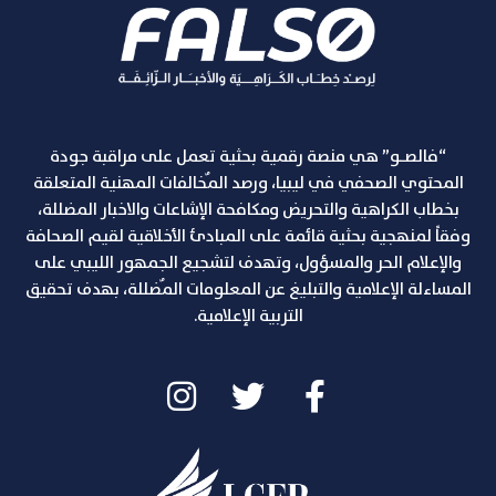
“فالصـو” هي منصة رقمية بحثية تعمل على مراقبة جودة
المحتوي الصحفي في ليبيا، ورصد المٌخالفات المهنية المتعلقة
بخطاب الكراهية والتحريض ومكافحة الإشاعات والاخبار المضللة،
وفقاً لمنهجية بحثية قائمة على المبادئ الأخلاقية لقيم الصحافة
والإعلام الحر والمسؤول، وتهدف لتشجيع الجمهور الليبي على
المساءلة الإعلامية والتبليغ عن المعلومات المٌضللة، بهدف تحقيق
التربية الإعلامية.