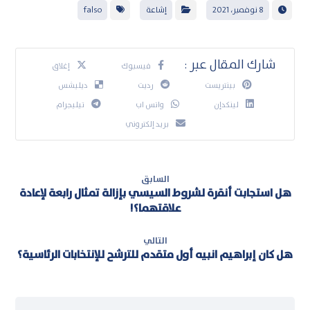
8 نوفمبر، 2021
إشاعة
falso
فيسبوك
إغلاق
بينتريست
رديت
ديليشس
لينكدإن
واتس اب
تيليجرام
بريد إلكتروني
السابق
هل استجابت أنقرة لشروط السيسي بإزالة تمثال رابعة لإعادة
علاقتهما؟!
التالي
هل كان إبراهيم انبيه أول متقدم للترشح للإنتخابات الرئاسية؟