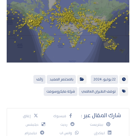
22 يوليو، 2024
بالمختصر المفيد
زائف
توقف الطيران العالمي
شركة مايكروسوفت
فيسبوك
إغلاق
بينتريست
رديت
ديليشس
لينكدإن
واتس اب
تيليجرام