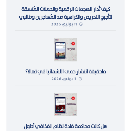
كيف تُدار الهجمات الرقمية والحملات المُنسقة
لتأجيج التحريض والكراهية ضد المُهاجرين وطالبي
11 يونيو، 2026
اللجوء في ليبيا
ماحقيقة انتشار حمى اللشمانيا في تهالا؟
3 يونيو، 2026
هل كانت محاكمة قادة نظام القذافي أطول