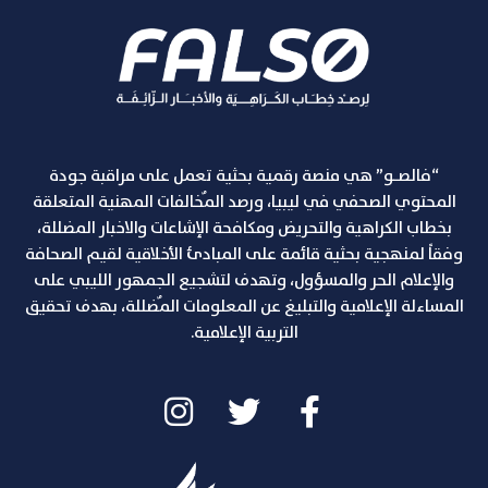
“فالصـو” هي منصة رقمية بحثية تعمل على مراقبة جودة
المحتوي الصحفي في ليبيا، ورصد المٌخالفات المهنية المتعلقة
بخطاب الكراهية والتحريض ومكافحة الإشاعات والاخبار المضللة،
وفقاً لمنهجية بحثية قائمة على المبادئ الأخلاقية لقيم الصحافة
والإعلام الحر والمسؤول، وتهدف لتشجيع الجمهور الليبي على
المساءلة الإعلامية والتبليغ عن المعلومات المٌضللة، بهدف تحقيق
التربية الإعلامية.