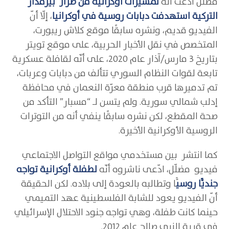
مضلّل ادّعت أنّه
لمسيرات أوكرانية من طراز بيرقدار
التركية استهدفت دبابات روسية في أوكرانيا
، إلّا أنّ
الفيديو قديم، ونشره سابقًا موقع كلاش ريبورت،
المتخصص في نقل الأخبار الحربية، على موقع تويتر
بتاريخ 3 مارس/آذار عام 2020، على أنّه لقافلة عسكرية
تابعة لقوات النظام السوري تتألف من دبابات وعربات،
تم تدميرها قرب منطقة معرّة النعمان في محافظة
إدلب شمالي سورية. ولم يتسن لـ “مسبار” التأكد من
صحة المقطع، لكن نشره سابقًا ينفي أنه من التوترات
الروسية الأوكرانية الأخيرة.
كما انتشر بين مستخدمي مواقع التواصل الاجتماعي
فيديو مضلّل، ادّعى ناشروه أنّه
لطفلة أوكرانية تواجه
جنديًّا روسي
ًّا وتطالبه بالعودة إلى بلاده. لكن الحقيقة
أنّ الفيديو يعود للشابة الفلسطينية عهد التميمي
حينما كانت طفلة، وهي تواجه جنود الاحتلال الإسرائيلي
في قرية النبي صالح عام 2012.