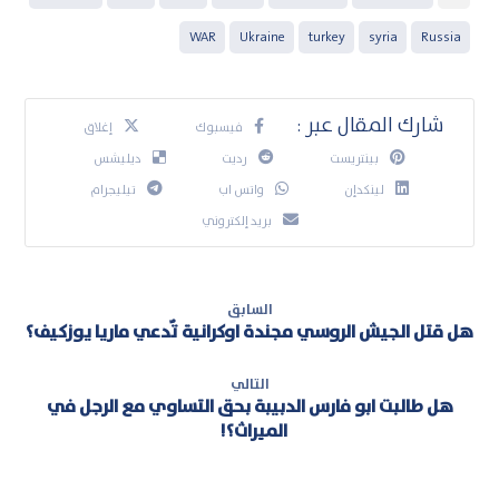
WAR
Ukraine
turkey
syria
Russia
فيسبوك
إغلاق
بينتريست
رديت
ديليشس
لينكدإن
واتس اب
تيليجرام
بريد إلكتروني
السابق
هل قتل الجيش الروسي مجندة اوكرانية تٌدعي ماريا يوزكيف؟
التالي
هل طالبت ابو فارس الدبيبة بحق التساوي مع الرجل في
الميراث؟!