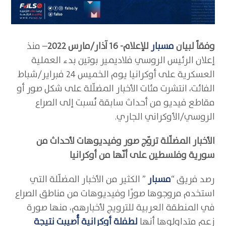
وفقاً لبيان
مسبار
للإعلام- 16 آذار/مارس 2022
– منذ
إعلان الرئيس الروسي فلاديمير بوتين بدء العملية
العسكرية على أوكرانيا يوم الخميس 24 فبراير/شباط
الفائت، انتشرت مئات الأخبار المضلّلة على شكل صور أو
مقاطع فيديو من أحداث سابقة نُسبت إلى الصراع
الروسي/الأوكراني الجاري.
الأخبار المضلّلة تروّج صور وفيديوهات لأحداث من
سورية وفلسطين على أنّها من أوكرانيا
رصد فريق “
مسبار
” الكثير من الأخبار المضلّلة التي
استخدم مروجوها صورًا وفيديوهات من مناطق الصراع
في المنطقة العربية للترويج لأخبارهم، منها صورة
زعم متداولوها أنها
لطفلة أوكرانية أُصيبت نتيجة