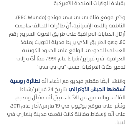
بقيادة الولايات المتحدة الأميركية.
وذكر موقع قناة بي بي سي موندو (BBC Mundo)،
الناطقة باللغة الإسبانية، أنّ طائرات التحالف هاجمت
أرتال الدبابات العراقية على طريق الموت السريع رقم
80. وهو الطريق الذي يربط مدينة الكويت بمنفذ
العبدلي الحدودي، الواقع على الحدود الكويتية
العراقية، في فبراير/شباط عام 1991، ممّا أدّى إلى
تدمير مئات المركبات، حسب “بي بي سي”.
وانتشر أيضًا مقطع فيديو مع ادّعاء أنّه
لطائرة روسية
أسقطها الجيش الأوكراني
بتاريخ 24 فبراير/شباط
الفائت، وبالتحقق من الادّعاء، تبيّن أنّه مضلّل وقديم
ونُشر على موقع يوتيوب في 19 مارس/آذار عام 2011،
على أنّه لإسقاط مقاتلة كانت تقصف مدينة بنغازي في
ليبيا.