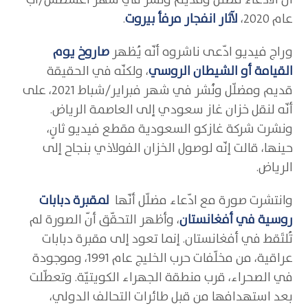
أن الادّعاء مضلّل وقديم ونُشر في شهر أغسطس/آب
عام 2020،
لآثار انفجار مرفأ بيروت
.
وراج فيديو ادّعى ناشروه أنّه يُظهر
صاروخ يوم
القيامة أو الشيطان الروسي
، ولكنّه في الحقيقة
قديم ومضلّل ونُشر في شهر فبراير/شباط 2021، على
أنّه لنقل خزان غاز سعودي إلى العاصمة الرياض.
ونشرت شركة غازكو السعودية مقطع فيديو ثانٍ،
حينها، قالت إنّه لوصول الخزان الفولاذي بنجاح إلى
الرياض.
وانتشرت صورة مع ادّعاء مضلّل أنّها
لمقبرة دبابات
روسية في أفغانستان
، وأظهر التحقّق أنّ الصورة لم
تُلتَقط في أفغانستان. إنما تعود إلى مقبرة دبابات
عراقية، من مخلّفات حرب الخليج عام 1991، وموجودة
في الصحراء، قرب منطقة الجهراء الكويتيّة. وتعطّلت
بعد استهدافها من قبل طائرات التحالف الدولي،