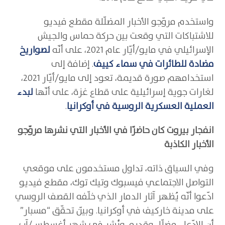
واستخدم مروّجو الأخبار المضلّلة مقطع فيديو
للاشتباكات التي وقعت بين حركة حماس والجيش
الإسرائيلي في مايو/أيّار عام 2021، على أنّه
لصواريخ
مضادة للطائرات في سماء كييف
. إضافة إلى
استخدامهم صورة قديمة، تعود إلى مايو/أيّار 2021،
لغارات جوية إسرائيلية على قطاع غزة، على أنّها
لبدء
العملية العسكرية الروسية في أوكرانيا
.
انفجار بيروت كان حاضرّا في الأخبار التي نشرها مروّجو
الأخبار الكاذبة
وفي السياق ذاته، تداول مستخدمون على موقعي
التواصل الاجتماعي فيسبوك وتيك توك، مقطع فيديو
ادّعوا أنّه يُظهر آثار الدمار الذي خلّفه القصف الروسي
على مدينة خاركيف في أوكرانيا. وبيّن تحقّق “مسبار”