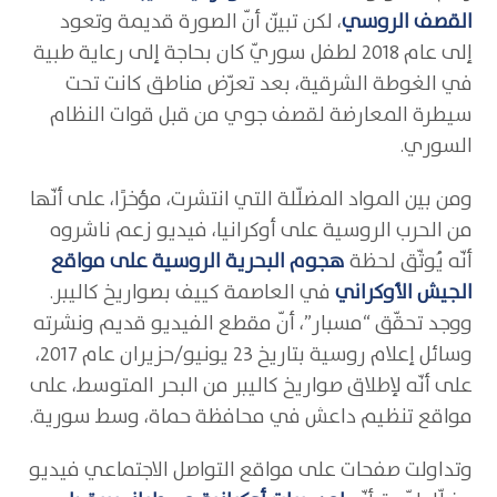
القصف الروسي
، لكن تبيّن أنّ الصورة قديمة وتعود
إلى عام 2018 لطفل سوريّ كان بحاجة إلى رعاية طبية
في الغوطة الشرقية، بعد تعرّض مناطق كانت تحت
سيطرة المعارضة لقصف جوي من قبل قوات النظام
السوري.
ومن بين المواد المضلّلة التي انتشرت، مؤخرًا، على أنّها
من الحرب الروسية على أوكرانيا، فيديو زعم ناشروه
أنّه يُوثّق لحظة
هجوم البحرية الروسية على مواقع
الجيش الأوكراني
في العاصمة كييف بصواريخ كاليبر.
ووجد تحقّق “مسبار”، أنّ مقطع الفيديو قديم ونشرته
وسائل إعلام روسية بتاريخ 23 يونيو/حزيران عام 2017،
على أنّه لإطلاق صواريخ كاليبر من البحر المتوسط، على
مواقع تنظيم داعش في محافظة حماة، وسط سورية.
وتداولت صفحات على مواقع التواصل الاجتماعي فيديو