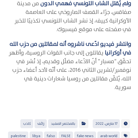
ولم يُقتل الشاب التونسي فهمي الدون
من مدينة
صفاقس، جرّاء القصف الصاروخي على العاصمة
الأوكرانية كييف، إذ نشر الشاب التونسي تكذيبًا للخبر
في صفحته على موقع فيسبوك.
وانتشر فيديو ادّعى ناشروه أنه لمقاتلين من حزب الله
في أوكرانيا
يقاتلون إلى جانب القوات الروسية، وأظهر
تحقّق “مسبار” أنّ الادّعاء مضلّل وقديم، إذ نُشر في
نوفمبر/تشرين الثاني 2016، على أنّه لأحد أعضاء حزب
الله، يُلقّن مقاتلين من روسيا شعارات دينية في
سورية.
17 مارس، 2022
بالمختصر المفيد
زائف
كاذب
palestine
libya
falso
FALSE
fake news
arab world