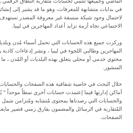
في بدايات متشابهة للمعرفات، وهو ما قد يشير إلى إنشائها
لاحتمال وجود شبكة منسقة غير معروفة المصدر تستهدف ال
الاجتماعي تجاه أزمة تزايد أعداد المهاجرين في ليبيا.
وركزت جميع هذه الحسابات التي تحمل أسماء مٌدن وبلدي
المهاجرين وطالبي اللجوء في ليبيا ، ونشر إدعاءات كاذبة
محتوي خدمي أو محلي يتعلق بهذه البلديات أو المٌدن ، ما
المنشور.
خلال البحث في خاصية شفافية هذه الصفحات والحسابات ،
أماكن إدارتها فيما إعتمدت حسابات أخري نمطاً موحداً ” ي
والحسابات التي رصدناها بمحتوى مٌتشابه ومٌتزامن شمل ال
المٌتقاربة في الرسائل والمضمون بفارق زمني قصير ما
الصفحات.