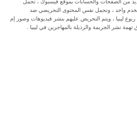
رة الزمنية المٌتقاربة بين 2 إلي 7 مايو العديد من الصفحات والحسابات بموقع فيسبوك ، تحمل
مٌستخدم واحد ، وتحمل نفس المحتوى التحريضي ضد
 ربوع ليبيا ، ويتم التحريض عليهم بنشر فيديوهات وصور إم
تهمة نشر الجريمة والرذيلة بالمهاجرين في ليبيا .