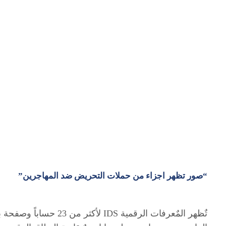
“صور تظهر اجزاء من حملات التحريض ضد المهاجرين”
تٌظهر المٌعرفات الرقمية 