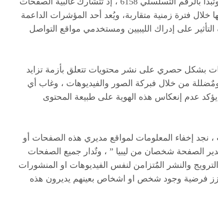
الماضي وجميعها تنتمي لحسابات مٌتقاربة النطاق الرقمي وتبدأ بالرقم التسلسلي 6158 ، إذ تتشارك غالبية الصفحات
 خلال فترة زمنية متقاربة، ويُعد أحد المؤشرات الداعمة
تأثير على إدراك الليبيين ومستخدمي مواقع التواصل
ات بشكل حصري على نشر محتويات تتعلق بأزمة تزايد
 ومٌضللة من خلال فبركة الصور والفيديوهات ، وغاب أي
 يؤكد عدم إنعكاس هذه الهوية على طبيعة المحتوى
 نجد إخفاء المعلومات لمواقع مديري هذه الصفحات أو
ٌدير الصفحة شخصان من ليبيا ” ، وتٌدار جميع الصفحات
ترويج والنشر المٌتزامن لنفس الفيديوهات او المنشورات
يعزز فرضية وجود شخص او اشخاص بعينهم يديرون هذه