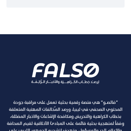
“فالصـو” هي منصة رقمية بحثية تعمل على مراقبة جودة
المحتوي الصحفي في ليبيا، ورصد المٌخالفات المهنية المتعلقة
بخطاب الكراهية والتحريض ومكافحة الإشاعات والاخبار المضللة،
وفقاً لمنهجية بحثية قائمة على المبادئ الأخلاقية لقيم الصحافة
والإعلام الحر والمسؤول، وتهدف لتشجيع الجمهور الليبي على