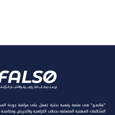
“فالصـو” هي منصة رقمية بحثية تعمل على مراقبة جودة المح
المٌخالفات المهنية المتعلقة بخطاب الكراهية والتحريض ومكافحة الإ