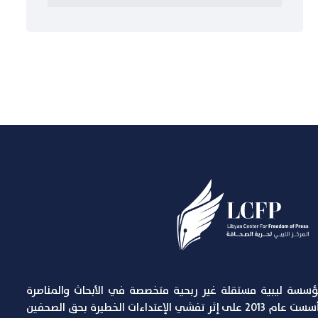
مؤسسة ليبية مستقلة غير ربحية متخصصة في الأبحاث والمناصرة
لقضايا حرية التعبير والصحافة, تأسست عام 2013 على إثر تفشي الإعتداءات الخطيرة بحق الصحفين