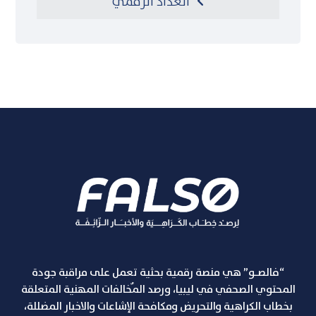
العداد الرقمي
“فالصـو” هي منصة رقمية بحثية تعمل على مراقبة جودة
المحتوي الصحفي في ليبيا، ورصد المٌخالفات المهنية المتعلقة
بخطاب الكراهية والتحريض ومكافحة الإشاعات والاخبار المضللة،