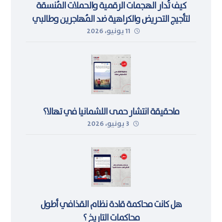
كيف تُدار الهجمات الرقمية والحملات المُنسقة
لتأجيج التحريض والكراهية ضد المُهاجرين وطالبي
11 يونيو، 2026
اللجوء في ليبيا
ماحقيقة انتشار حمى اللشمانيا في تهالا؟
3 يونيو، 2026
هل كانت محاكمة قادة نظام القذافي أطول
محاكمات التاريخ ؟