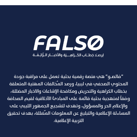
“فالصـو” هي منصة رقمية بحثية تعمل على مراقبة جودة
المحتوي الصحفي في ليبيا، ورصد المٌخالفات المهنية المتعلقة
بخطاب الكراهية والتحريض ومكافحة الإشاعات والاخبار المضللة،
وفقاً لمنهجية بحثية قائمة على المبادئ الأخلاقية لقيم الصحافة
والإعلام الحر والمسؤول، وتهدف لتشجيع الجمهور الليبي على
المساءلة الإعلامية والتبليغ عن المعلومات المٌضللة، بهدف تحقيق
التربية الإعلامية.