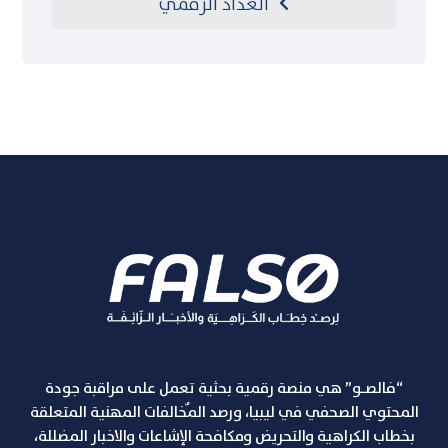
العداد الرقمي
“فالصـو” هي منصة رقمية بحثية تعمل على مراقبة جودة
المحتوي الصحفي في ليبيا، ورصد المٌخالفات المهنية المتعلقة
بخطاب الكراهية والتحريض ومكافحة الإشاعات والاخبار المضللة،