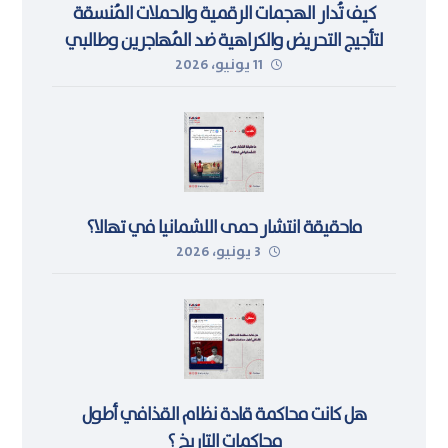
كيف تُدار الهجمات الرقمية والحملات المُنسقة
لتأجيج التحريض والكراهية ضد المُهاجرين وطالبي
11 يونيو، 2026
اللجوء في ليبيا
ماحقيقة انتشار حمى اللشمانيا في تهالا؟
3 يونيو، 2026
هل كانت محاكمة قادة نظام القذافي أطول
محاكمات التاريخ ؟