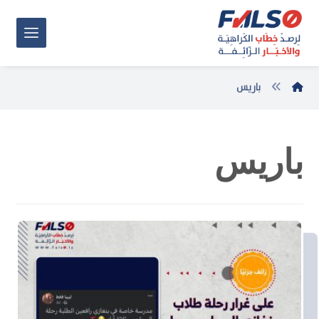
باريس
باريس