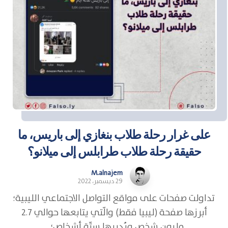
على غرار رحلة طلاب بنغازي إلى باريس، ما
حقيقة رحلة طلاب طرابلس إلى ميلانو؟
M.alnajem
29 ديسمبر، 2022
تداولت صفحات على مواقع التواصل الاجتماعي الليبية؛
أبرزها صفحة (ليبيا فقط) والّتي يتابعها حوالي 2.7
مليون شخص ويُديرها ستّة أشخاص؛ ...