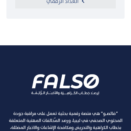
العداد الرقمي
“فالصـو” هي منصة رقمية بحثية تعمل على مراقبة جودة
المحتوي الصحفي في ليبيا، ورصد المٌخالفات المهنية المتعلقة
بخطاب الكراهية والتحريض ومكافحة الإشاعات والاخبار المضللة،