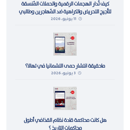
كيف تُدار الهجمات الرقمية والحملات المُنسقة
لتأجيج التحريض والكراهية ضد المُهاجرين وطالبي
11 يونيو، 2026
اللجوء في ليبيا
ماحقيقة انتشار حمى اللشمانيا في تهالا؟
3 يونيو، 2026
هل كانت محاكمة قادة نظام القذافي أطول
محاكمات التاريخ ؟