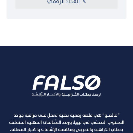
العداد الرقمي
“فالصـو” هي منصة رقمية بحثية تعمل على مراقبة جودة
المحتوي الصحفي في ليبيا، ورصد المٌخالفات المهنية المتعلقة
بخطاب الكراهية والتحريض ومكافحة الإشاعات والاخبار المضللة،