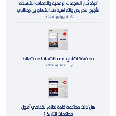
كيف تُدار الهجمات الرقمية والحملات المُنسقة
لتأجيج التحريض والكراهية ضد المُهاجرين وطالبي
11 يونيو، 2026
اللجوء في ليبيا
ماحقيقة انتشار حمى اللشمانيا في تهالا؟
3 يونيو، 2026
هل كانت محاكمة قادة نظام القذافي أطول
محاكمات التاريخ ؟