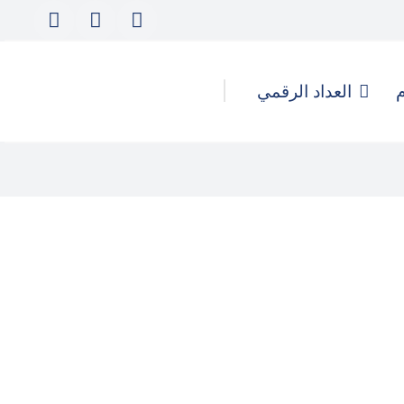
م
العداد الرقمي
كيف تُدار الهجمات الرقمية
والحملات المُنسقة لتأجيج التحريض