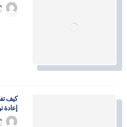
t
12 مايو
كيف تفا
إعادة ت
t
12 مايو