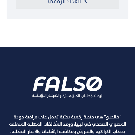
العداد الرقمي
“فالصـو” هي منصة رقمية بحثية تعمل على مراقبة جودة
المحتوي الصحفي في ليبيا، ورصد المٌخالفات المهنية المتعلقة
بخطاب الكراهية والتحريض ومكافحة الإشاعات والاخبار المضللة،