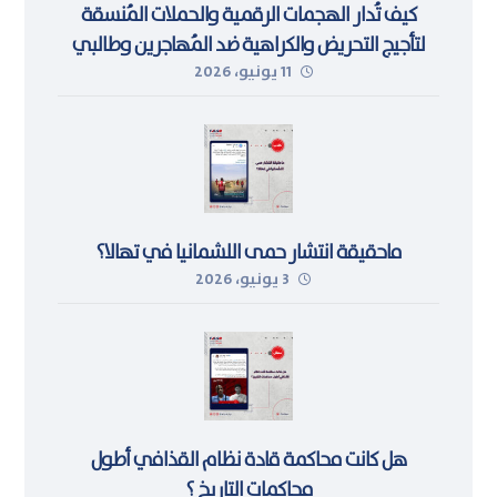
كيف تُدار الهجمات الرقمية والحملات المُنسقة
لتأجيج التحريض والكراهية ضد المُهاجرين وطالبي
11 يونيو، 2026
اللجوء في ليبيا
ماحقيقة انتشار حمى اللشمانيا في تهالا؟
3 يونيو، 2026
هل كانت محاكمة قادة نظام القذافي أطول
محاكمات التاريخ ؟