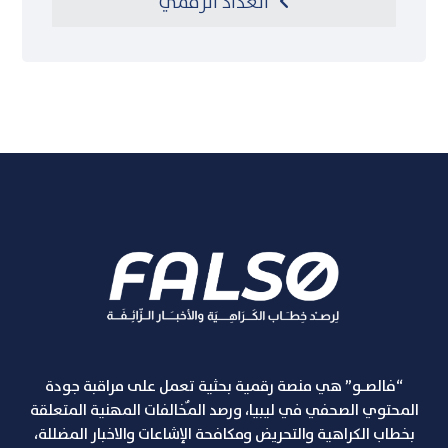
العداد الرقمي
“فالصـو” هي منصة رقمية بحثية تعمل على مراقبة جودة
المحتوي الصحفي في ليبيا، ورصد المٌخالفات المهنية المتعلقة
بخطاب الكراهية والتحريض ومكافحة الإشاعات والاخبار المضللة،