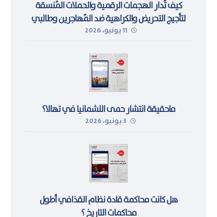
كيف تُدار الهجمات الرقمية والحملات المُنسقة
لتأجيج التحريض والكراهية ضد المُهاجرين وطالبي
11 يونيو، 2026
اللجوء في ليبيا
ماحقيقة انتشار حمى اللشمانيا في تهالا؟
3 يونيو، 2026
هل كانت محاكمة قادة نظام القذافي أطول
محاكمات التاريخ ؟