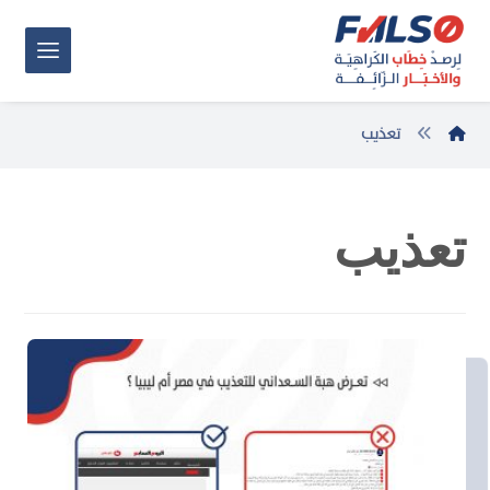
تعذيب
تعذيب