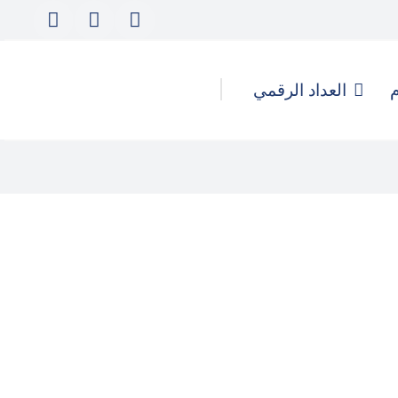
م
العداد الرقمي
كيف تُدار الهجمات الرقمية
والحملات المُنسقة لتأجيج التحريض