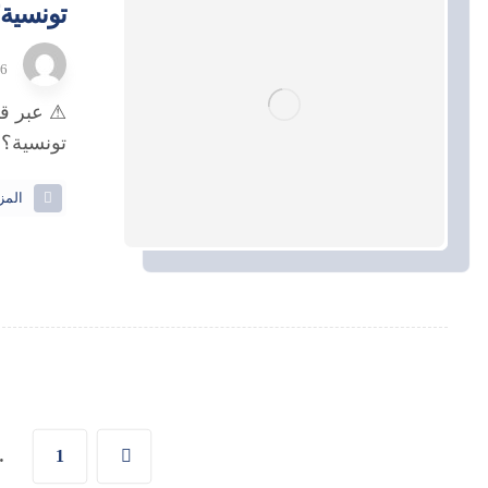
تونسية
6 يناير، 2021
⚠ عبر قو
تونسية؟ ا
المز
…
1