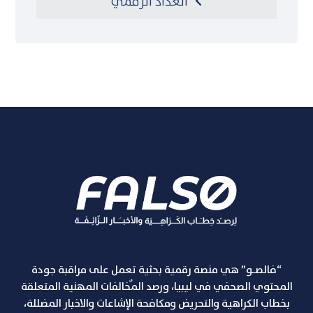
العداد الرقمي
“فالصـو” هي منصة رقمية بحثية تعمل على مراقبة جودة
المحتوي الصحفي في ليبيا، ورصد المٌخالفات المهنية المتعلقة
بخطاب الكراهية والتحريض ومكافحة الإشاعات والاخبار المضللة،