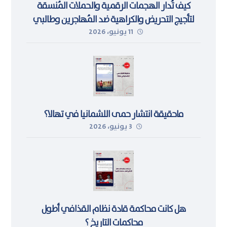
كيف تُدار الهجمات الرقمية والحملات المُنسقة
لتأجيج التحريض والكراهية ضد المُهاجرين وطالبي
11 يونيو، 2026
اللجوء في ليبيا
ماحقيقة انتشار حمى اللشمانيا في تهالا؟
3 يونيو، 2026
هل كانت محاكمة قادة نظام القذافي أطول
محاكمات التاريخ ؟