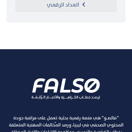
العداد الرقمي
“فالصـو” هي منصة رقمية بحثية تعمل على مراقبة جودة
المحتوي الصحفي في ليبيا، ورصد المٌخالفات المهنية المتعلقة