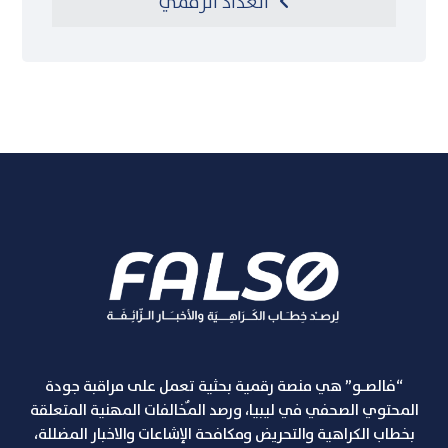
العداد الرقمي
“فالصـو” هي منصة رقمية بحثية تعمل على مراقبة جودة
المحتوي الصحفي في ليبيا، ورصد المٌخالفات المهنية المتعلقة
بخطاب الكراهية والتحريض ومكافحة الإشاعات والاخبار المضللة،