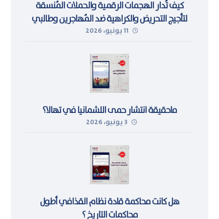
كيف تُدار الهجمات الرقمية والحملات المُنسقة
لتأجيج التحريض والكراهية ضد المُهاجرين وطالبي
11 يونيو، 2026
اللجوء في ليبيا
ماحقيقة انتشار حمى اللشمانيا في تهالا؟
3 يونيو، 2026
هل كانت محاكمة قادة نظام القذافي أطول
محاكمات التاريخ ؟