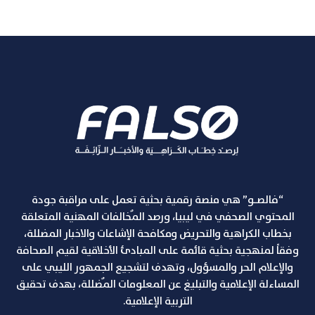
“فالصـو” هي منصة رقمية بحثية تعمل على مراقبة جودة
المحتوي الصحفي في ليبيا، ورصد المٌخالفات المهنية المتعلقة
بخطاب الكراهية والتحريض ومكافحة الإشاعات والاخبار المضللة،
وفقاً لمنهجية بحثية قائمة على المبادئ الأخلاقية لقيم الصحافة
والإعلام الحر والمسؤول، وتهدف لتشجيع الجمهور الليبي على
المساءلة الإعلامية والتبليغ عن المعلومات المٌضللة، بهدف تحقيق
التربية الإعلامية.