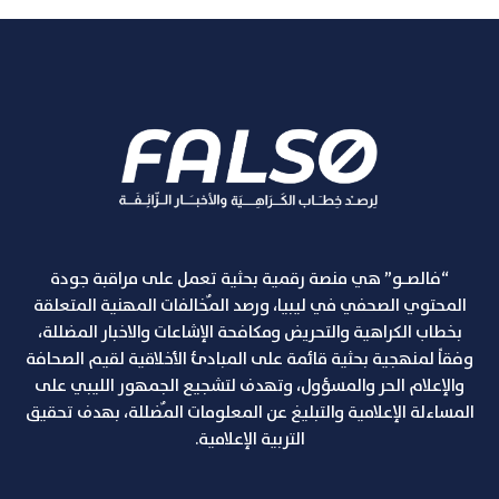
“فالصـو” هي منصة رقمية بحثية تعمل على مراقبة جودة
المحتوي الصحفي في ليبيا، ورصد المٌخالفات المهنية المتعلقة
بخطاب الكراهية والتحريض ومكافحة الإشاعات والاخبار المضللة،
وفقاً لمنهجية بحثية قائمة على المبادئ الأخلاقية لقيم الصحافة
والإعلام الحر والمسؤول، وتهدف لتشجيع الجمهور الليبي على
المساءلة الإعلامية والتبليغ عن المعلومات المٌضللة، بهدف تحقيق
التربية الإعلامية.