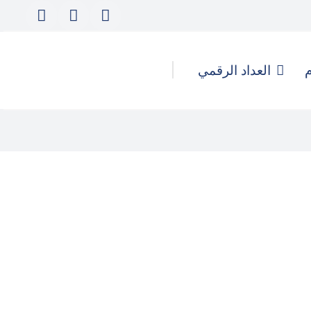
م
العداد الرقمي
كيف تُدار الهجمات الرقمية
والحملات المُنسقة لتأجيج التحريض