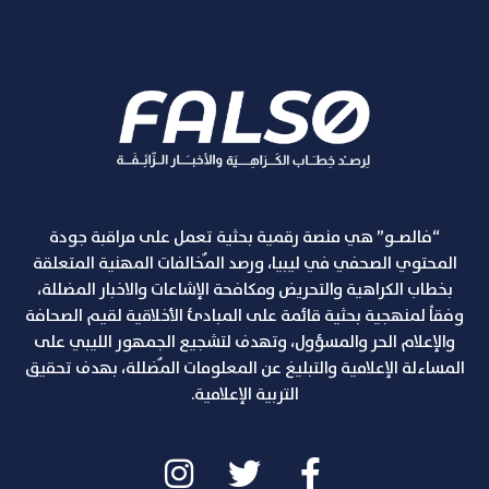
“فالصـو” هي منصة رقمية بحثية تعمل على مراقبة جودة
المحتوي الصحفي في ليبيا، ورصد المٌخالفات المهنية المتعلقة
بخطاب الكراهية والتحريض ومكافحة الإشاعات والاخبار المضللة،
وفقاً لمنهجية بحثية قائمة على المبادئ الأخلاقية لقيم الصحافة
والإعلام الحر والمسؤول، وتهدف لتشجيع الجمهور الليبي على
المساءلة الإعلامية والتبليغ عن المعلومات المٌضللة، بهدف تحقيق
التربية الإعلامية.