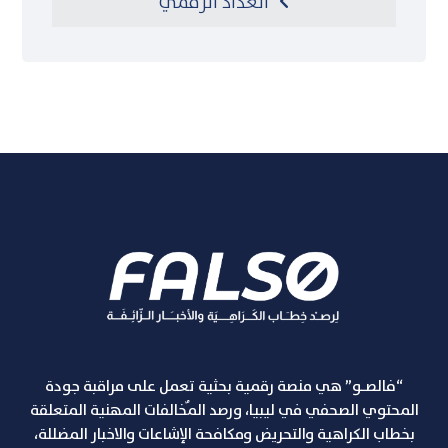
العداد الرقمي
“فالصـو” هي منصة رقمية بحثية تعمل على مراقبة جودة
المحتوي الصحفي في ليبيا، ورصد المٌخالفات المهنية المتعلقة
بخطاب الكراهية والتحريض ومكافحة الإشاعات والاخبار المضللة،