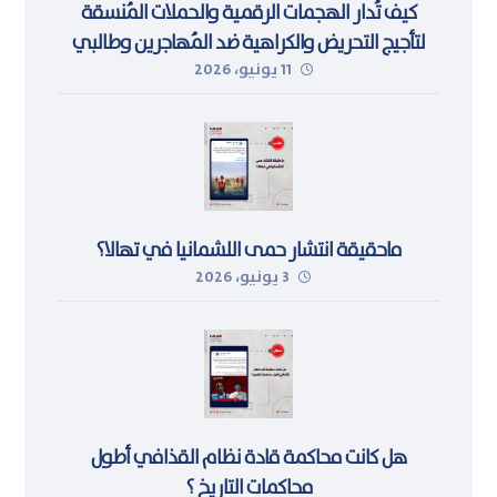
كيف تُدار الهجمات الرقمية والحملات المُنسقة
لتأجيج التحريض والكراهية ضد المُهاجرين وطالبي
11 يونيو، 2026
اللجوء في ليبيا
ماحقيقة انتشار حمى اللشمانيا في تهالا؟
3 يونيو، 2026
هل كانت محاكمة قادة نظام القذافي أطول
محاكمات التاريخ ؟