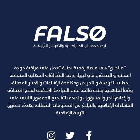
“فالصـو” هي منصة رقمية بحثية تعمل على مراقبة جودة
المحتوي الصحفي في ليبيا، ورصد المٌخالفات المهنية المتعلقة
بخطاب الكراهية والتحريض ومكافحة الإشاعات والاخبار المضللة،
وفقاً لمنهجية بحثية قائمة على المبادئ الأخلاقية لقيم الصحافة
والإعلام الحر والمسؤول، وتهدف لتشجيع الجمهور الليبي على
المساءلة الإعلامية والتبليغ عن المعلومات المٌضللة، بهدف تحقيق
التربية الإعلامية.