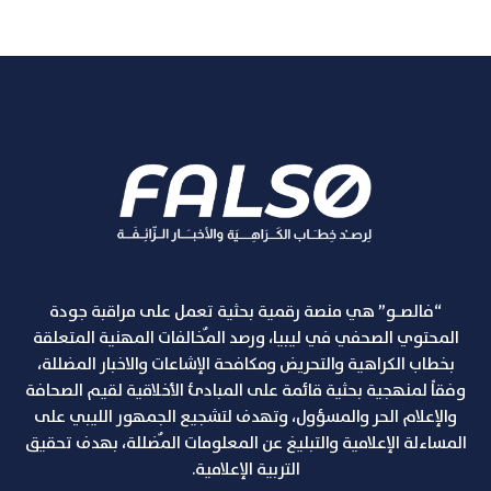
“فالصـو” هي منصة رقمية بحثية تعمل على مراقبة جودة
المحتوي الصحفي في ليبيا، ورصد المٌخالفات المهنية المتعلقة
بخطاب الكراهية والتحريض ومكافحة الإشاعات والاخبار المضللة،
وفقاً لمنهجية بحثية قائمة على المبادئ الأخلاقية لقيم الصحافة
والإعلام الحر والمسؤول، وتهدف لتشجيع الجمهور الليبي على
المساءلة الإعلامية والتبليغ عن المعلومات المٌضللة، بهدف تحقيق
التربية الإعلامية.