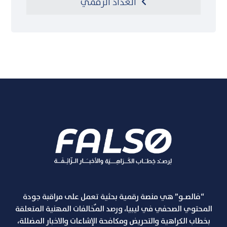
العداد الرقمي
“فالصـو” هي منصة رقمية بحثية تعمل على مراقبة جودة
المحتوي الصحفي في ليبيا، ورصد المٌخالفات المهنية المتعلقة
بخطاب الكراهية والتحريض ومكافحة الإشاعات والاخبار المضللة،