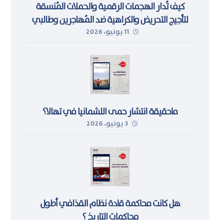
كيف تُدار الهجمات الرقمية والحملات المُنسقة
لتأجيج التحريض والكراهية ضد المُهاجرين وطالبي
11 يونيو، 2026
اللجوء في ليبيا
ماحقيقة انتشار حمى اللشمانيا في تهالا؟
3 يونيو، 2026
هل كانت محاكمة قادة نظام القذافي أطول
محاكمات التاريخ ؟