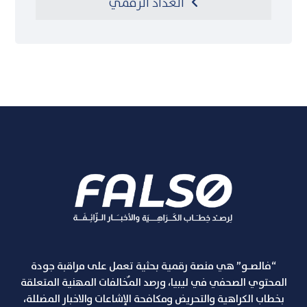
العداد الرقمي
“فالصـو” هي منصة رقمية بحثية تعمل على مراقبة جودة
المحتوي الصحفي في ليبيا، ورصد المٌخالفات المهنية المتعلقة
بخطاب الكراهية والتحريض ومكافحة الإشاعات والاخبار المضللة،