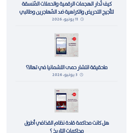
كيف تُدار الهجمات الرقمية والحملات المُنسقة
لتأجيج التحريض والكراهية ضد المُهاجرين وطالبي
11 يونيو، 2026
اللجوء في ليبيا
ماحقيقة انتشار حمى اللشمانيا في تهالا؟
3 يونيو، 2026
هل كانت محاكمة قادة نظام القذافي أطول
محاكمات التاريخ ؟