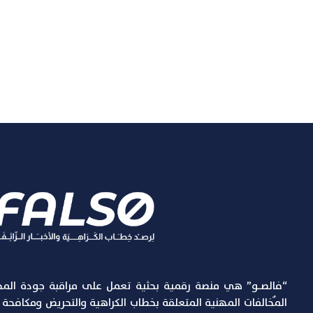
“فالصـو” هي منصة رقمية بحثية تعمل على مراقبة جودة المح
المٌخالفات المهنية المتعلقة بخطاب الكراهية والتحريض ومكافحة الإ