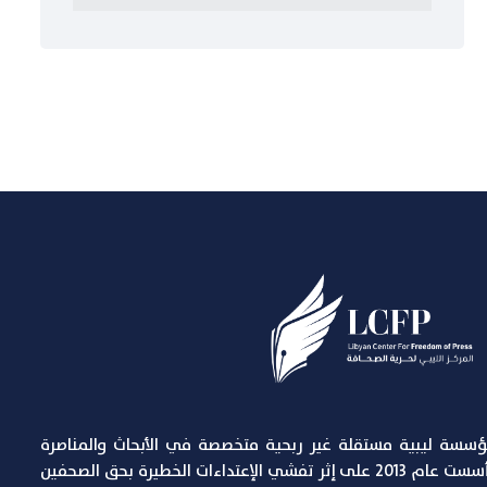
مؤسسة ليبية مستقلة غير ربحية متخصصة في الأبحاث والمناصرة
لقضايا حرية التعبير والصحافة, تأسست عام 2013 على إثر تفشي الإعتداءات الخطيرة بحق الصحفين