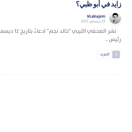
زايد في أبو ظبي؟
M.alnajem
13 ديسمبر، 2021
نشر الصحفي 
رئيس ...
المزيد