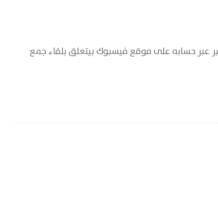
الليبي “خالد نجم” ادعاءً بتاريخ 12 ديسمبر عبر حسابه على موقع فيسبوك بيتعلق بلقاء جمع