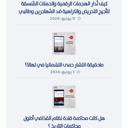
كيف تُدار الهجمات الرقمية والحملات المُنسقة
لتأجيج التحريض والكراهية ضد المُهاجرين وطالبي
11 يونيو، 2026
اللجوء في ليبيا
ماحقيقة انتشار حمى اللشمانيا في تهالا؟
3 يونيو، 2026
هل كانت محاكمة قادة نظام القذافي أطول
محاكمات التاريخ ؟