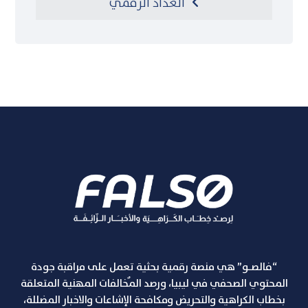
العداد الرقمي
“فالصـو” هي منصة رقمية بحثية تعمل على مراقبة جودة
المحتوي الصحفي في ليبيا، ورصد المٌخالفات المهنية المتعلقة
بخطاب الكراهية والتحريض ومكافحة الإشاعات والاخبار المضللة،