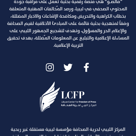
“فالصـو” هي منصة رقمية بحثية تعمل على مراقبة جودة
المحتوي الصحفي في ليبيا، ورصد المٌخالفات المهنية المتعلقة
بخطاب الكراهية والتحريض ومكافحة الإشاعات والاخبار المضللة،
وفقاً لمنهجية بحثية قائمة على المبادئ الأخلاقية لقيم الصحافة
والإعلام الحر والمسؤول، وتهدف لتشجيع الجمهور الليبي على
المساءلة الإعلامية والتبليغ عن المعلومات المٌضللة، بهدف تحقيق
التربية الإعلامية.
المركز الليبي لحرية الصحافة مؤسسة ليبية مستقلة غير ربحية