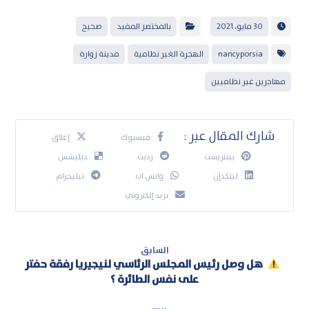
30 مايو، 2021
بالمختصر المفيد
صحيح
nancyporsia
الهجرة الغير نظامية
مدينة زوارة
مهاجرين غير نظاميين
فيسبوك
إغلاق
بينتريست
رديت
ديليشس
لينكدإن
واتس اب
تيليجرام
بريد إلكتروني
السابق
هل وصل رئيس المجلس الرئاسي لنيجيريا رفقة حفتر
على نفس الطائرة ؟