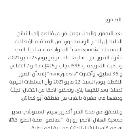
التحقق:
بعد التحقق والبحث توصل فريق فالصو إلى النتائج
التالية :إن الخبر الرسمي ورد من الصحفية الإيطالية
المستقلة “nancyporsia” المتواجدة في ليبيا، التي
نشرت الصور عبر حسابها على تويتر يوم 25-مايو 2021،
وحظيت التغريدة ب 596اعجاب و425إعادة و 7 اقتباس
و 36 تعليق، وأشارت “nancyporsia” إلى أن الصور
التقطت يوم السبت 22 مايو 2021 وأن السلطات الليبية
تدخلت بعد تلقيها بلاغ، وتمكنوا لاحقا من انتشال الجثث
ودفنها في مقبرة بالقرب من منطقة أبو كماش.
وللتحقق من صحة الخبر أكد إبراهيم العطوشي مدير
جمعية الهلال الأحمر زوارة “لفالصو” صحة الصور قائلا
ان من قام بانتشال الجثث مديرية امن زوارة.