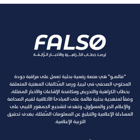
“فالصـو” هي منصة رقمية بحثية تعمل على مراقبة جودة
المحتوي الصحفي في ليبيا، ورصد المٌخالفات المهنية المتعلقة
بخطاب الكراهية والتحريض ومكافحة الإشاعات والاخبار المضللة،
وفقاً لمنهجية بحثية قائمة على المبادئ الأخلاقية لقيم الصحافة
والإعلام الحر والمسؤول، وتهدف لتشجيع الجمهور الليبي على
المساءلة الإعلامية والتبليغ عن المعلومات المٌضللة، بهدف تحقيق
التربية الإعلامية.