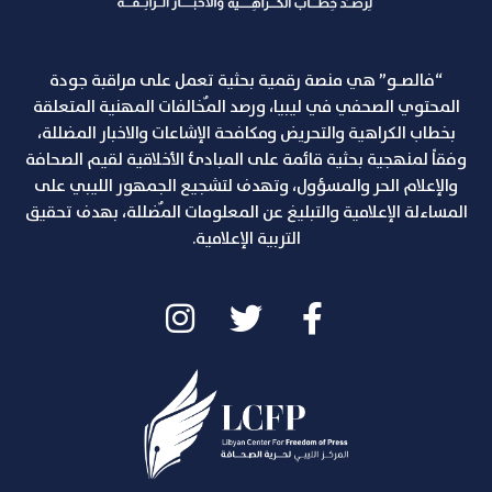
“فالصـو” هي منصة رقمية بحثية تعمل على مراقبة جودة
المحتوي الصحفي في ليبيا، ورصد المٌخالفات المهنية المتعلقة
بخطاب الكراهية والتحريض ومكافحة الإشاعات والاخبار المضللة،
وفقاً لمنهجية بحثية قائمة على المبادئ الأخلاقية لقيم الصحافة
والإعلام الحر والمسؤول، وتهدف لتشجيع الجمهور الليبي على
المساءلة الإعلامية والتبليغ عن المعلومات المٌضللة، بهدف تحقيق
التربية الإعلامية.