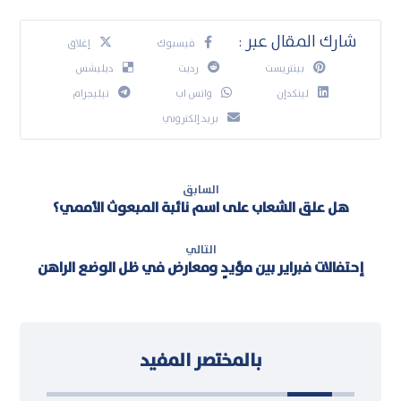
فيسبوك
إغلاق
بينتريست
رديت
ديليشس
لينكدإن
واتس اب
تيليجرام
بريد إلكتروني
السابق
هل علق الشعاب على اسم نائبة المبعوث الأممي؟
التالي
إحتفالات فبراير بين مؤيدٍ ومعارض في ظل الوضع الراهن
بالمختصر المفيد