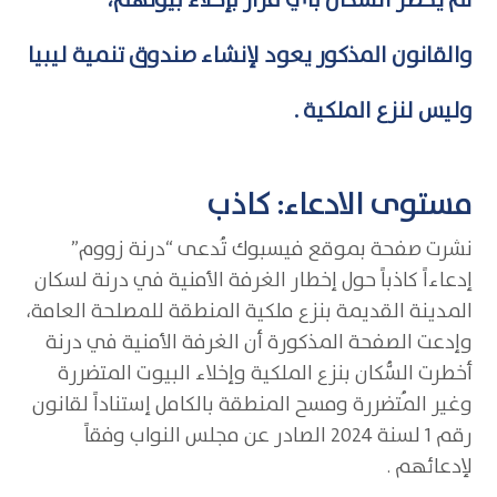
لم يُخطر السٌُكان بأي قرار بإخلاء بيوتهم،
والقانون المذكور يعود لإنشاء صندوق تنمية ليبيا
وليس لنزع الملكية .
مستوى الادعاء: كاذب
نشرت صفحة بموقع فيسبوك تُدعى “درنة زووم”
إدعاءاً كاذباً حول إخطار الغرفة الأمنية في درنة لسكان
المدينة القديمة بنزع ملكية المنطقة للمصلحة العامة،
وإدعت الصفحة المذكورة أن الغرفة الأمنية في درنة
أخطرت السُّكان بنزع الملكية وإخلاء البيوت المتضررة
وغير المُتضررة ومسح المنطقة بالكامل إستناداً لقانون
رقم 1 لسنة 2024 الصادر عن مجلس النواب وفقاً
لإدعائهم .