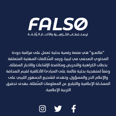
“فالصـو” هي منصة رقمية بحثية تعمل على مراقبة جودة
المحتوي الصحفي في ليبيا، ورصد المٌخالفات المهنية المتعلقة
بخطاب الكراهية والتحريض ومكافحة الإشاعات والاخبار المضللة،
وفقاً لمنهجية بحثية قائمة على المبادئ الأخلاقية لقيم الصحافة
والإعلام الحر والمسؤول، وتهدف لتشجيع الجمهور الليبي على
المساءلة الإعلامية والتبليغ عن المعلومات المٌضللة، بهدف تحقيق
التربية الإعلامية.