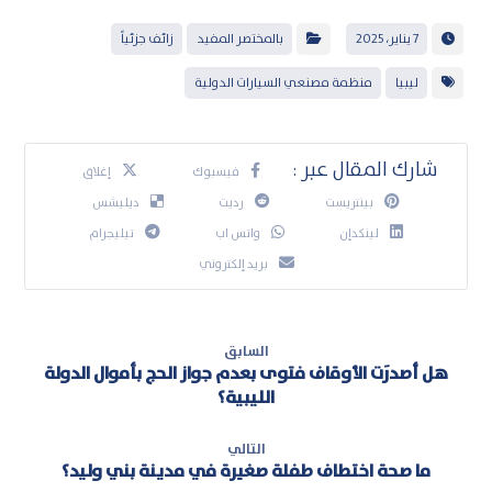
7 يناير، 2025
بالمختصر المفيد
زائف جزئياً
ليبيا
منظمة مصنعي السيارات الدولية
فيسبوك
إغلاق
بينتريست
رديت
ديليشس
لينكدإن
واتس اب
تيليجرام
بريد إلكتروني
السابق
هل أصدرَت الأوقاف فتوى بعدم جواز الحج بأموال الدولة
الليبية؟
التالي
ما صحة اختطاف طفلة صغيرة في مدينة بني وليد؟