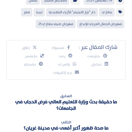
19 أغسطس، 2025
بالمختصر المفيد
مضلل
بنغازي
دار "نزار الليتيم" للأزياء التقليدية
ليبيا
مصر
مهرجان الجمال العربي للإبداع
مهرجان صيف بنغازي 25
فيسبوك
إغلاق
بينتريست
رديت
ديليشس
لينكدإن
واتس اب
تيليجرام
بريد إلكتروني
السابق
ما حقيقة بحث وزارة التعليم العالي فرض الحجاب في
الجامعات؟
التالي
ما صحة ظهور أكبر أفعى في مدينة غريان؟