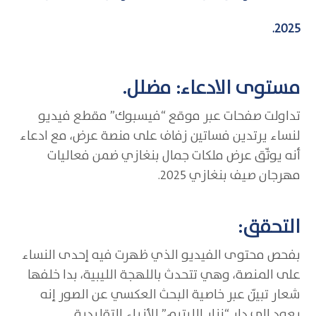
2025.
مستوى الادعاء: مضلل.
تداولت صفحات عبر موقع “فيسبوك” مقطع فيديو
لنساء يرتدين فساتين زفاف على منصة عرض، مع ادعاء
أنه يوثّق عرض ملكات جمال بنغازي ضمن فعاليات
مهرجان صيف بنغازي 2025.
التحقق:
بفحص محتوى الفيديو الذي ظهرت فيه إحدى النساء
على المنصة، وهي تتحدث باللهجة الليبية، بدا خلفها
شعار تبيّن عبر خاصية البحث العكسي عن الصور إنه
يعود إلى دار “نزار الليتيم” للأزياء التقليدية.