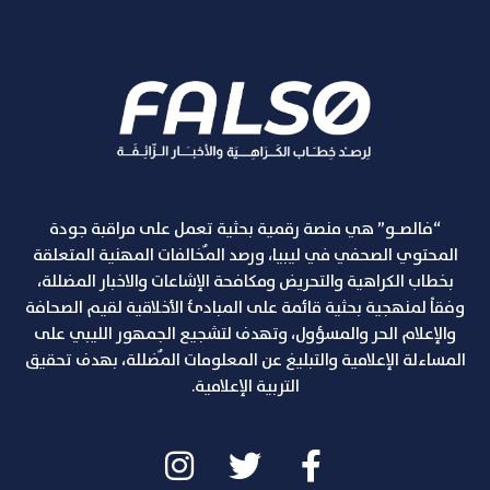
“فالصـو” هي منصة رقمية بحثية تعمل على مراقبة جودة
المحتوي الصحفي في ليبيا، ورصد المٌخالفات المهنية المتعلقة
بخطاب الكراهية والتحريض ومكافحة الإشاعات والاخبار المضللة،
وفقاً لمنهجية بحثية قائمة على المبادئ الأخلاقية لقيم الصحافة
والإعلام الحر والمسؤول، وتهدف لتشجيع الجمهور الليبي على
المساءلة الإعلامية والتبليغ عن المعلومات المٌضللة، بهدف تحقيق
التربية الإعلامية.