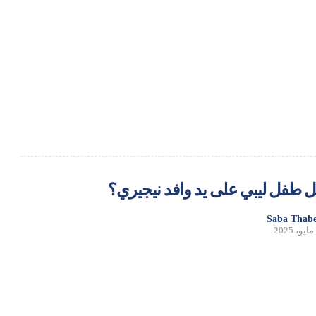
ـل طفل ليبي على يد وافد نيجيري؟
Saba Thabe