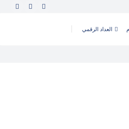
م
العداد الرقمي
كيف تُدار الهجمات الرقمية
والحملات المُنسقة لتأجيج التحريض