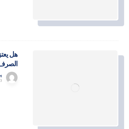
هل يعتز
الصرف
t
13 أبري