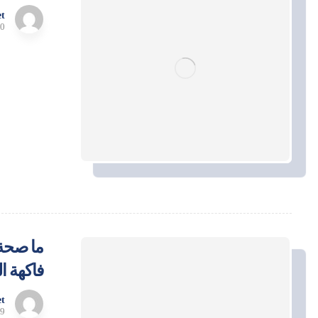
t
10 مارس
ما صحة 
فاكهة ا
t
9 يوليو، 2025