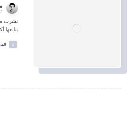
m
12 سبتمب
نشرت صحف
يتابعها أكثر من 500 ألف متابع
المز