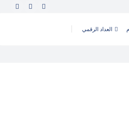
م
العداد الرقمي
كيف تُدار الهجمات الرقمية
والحملات المُنسقة لتأجيج التحريض