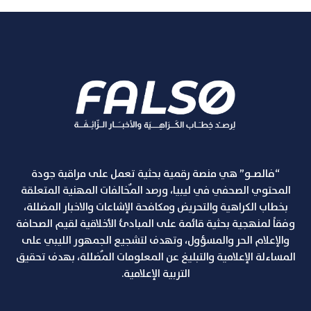
“فالصـو” هي منصة رقمية بحثية تعمل على مراقبة جودة
المحتوي الصحفي في ليبيا، ورصد المٌخالفات المهنية المتعلقة
بخطاب الكراهية والتحريض ومكافحة الإشاعات والاخبار المضللة،
وفقاً لمنهجية بحثية قائمة على المبادئ الأخلاقية لقيم الصحافة
والإعلام الحر والمسؤول، وتهدف لتشجيع الجمهور الليبي على
المساءلة الإعلامية والتبليغ عن المعلومات المٌضللة، بهدف تحقيق
التربية الإعلامية.