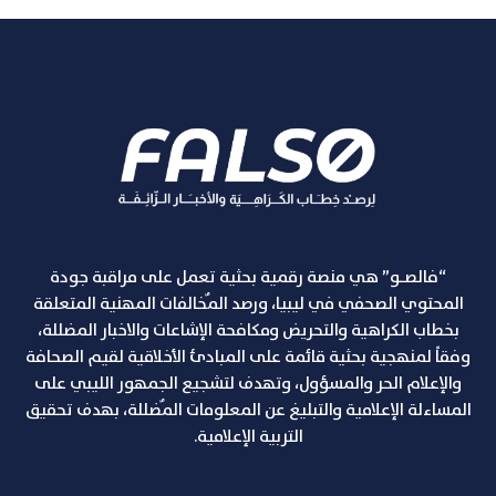
“فالصـو” هي منصة رقمية بحثية تعمل على مراقبة جودة
المحتوي الصحفي في ليبيا، ورصد المٌخالفات المهنية المتعلقة
بخطاب الكراهية والتحريض ومكافحة الإشاعات والاخبار المضللة،
وفقاً لمنهجية بحثية قائمة على المبادئ الأخلاقية لقيم الصحافة
والإعلام الحر والمسؤول، وتهدف لتشجيع الجمهور الليبي على
المساءلة الإعلامية والتبليغ عن المعلومات المٌضللة، بهدف تحقيق
التربية الإعلامية.