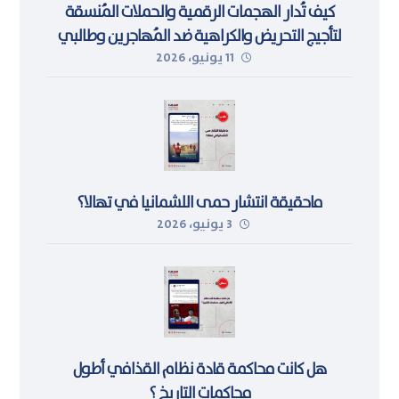
كيف تُدار الهجمات الرقمية والحملات المُنسقة
لتأجيج التحريض والكراهية ضد المُهاجرين وطالبي
11 يونيو، 2026
اللجوء في ليبيا
ماحقيقة انتشار حمى اللشمانيا في تهالا؟
3 يونيو، 2026
هل كانت محاكمة قادة نظام القذافي أطول
محاكمات التاريخ ؟