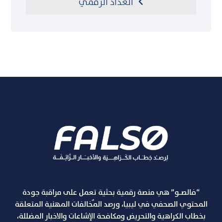
العداد الرقمي
“فالصـو” هي منصة رقمية بحثية تعمل على مراقبة جودة
المحتوي الصحفي في ليبيا، ورصد المٌخالفات المهنية المتعلقة
بخطاب الكراهية والتحريض ومكافحة الإشاعات والاخبار المضللة،