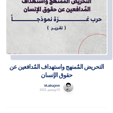
التحريض المٌمنهج واستهداف المٌدافعين عن
حقوق الإنسان
M.alnajem
13 نوفمبر، 2023