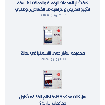
كيف تُدار الهجمات الرقمية والحملات المُنسقة
لتأجيج التحريض والكراهية ضد المُهاجرين وطالبي
11 يونيو، 2026
اللجوء في ليبيا
ماحقيقة انتشار حمى اللشمانيا في تهالا؟
3 يونيو، 2026
هل كانت محاكمة قادة نظام القذافي أطول
محاكمات التاريخ ؟