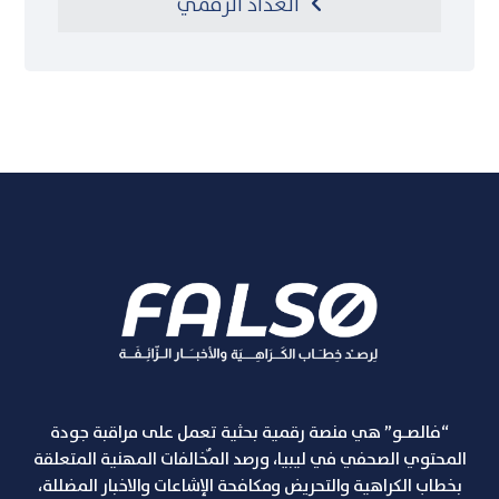
العداد الرقمي
“فالصـو” هي منصة رقمية بحثية تعمل على مراقبة جودة
المحتوي الصحفي في ليبيا، ورصد المٌخالفات المهنية المتعلقة
بخطاب الكراهية والتحريض ومكافحة الإشاعات والاخبار المضللة،