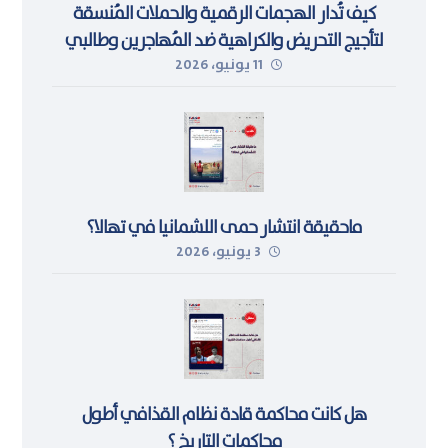
كيف تُدار الهجمات الرقمية والحملات المُنسقة
لتأجيج التحريض والكراهية ضد المُهاجرين وطالبي
11 يونيو، 2026
اللجوء في ليبيا
ماحقيقة انتشار حمى اللشمانيا في تهالا؟
3 يونيو، 2026
هل كانت محاكمة قادة نظام القذافي أطول
محاكمات التاريخ ؟