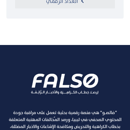
العداد الرقمي
“فالصـو” هي منصة رقمية بحثية تعمل على مراقبة جودة
المحتوي الصحفي في ليبيا، ورصد المٌخالفات المهنية المتعلقة
بخطاب الكراهية والتحريض ومكافحة الإشاعات والاخبار المضللة،