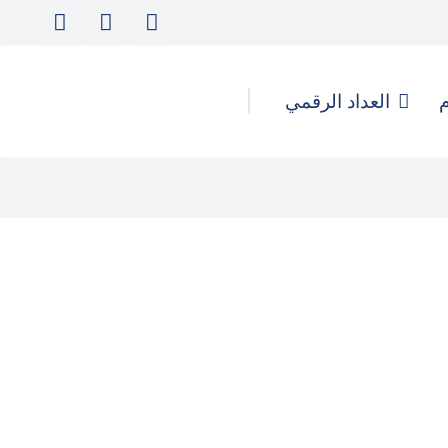
م
العداد الرقمي
كيف تُدار الهجمات الرقمية
والحملات المُنسقة لتأجيج التحريض