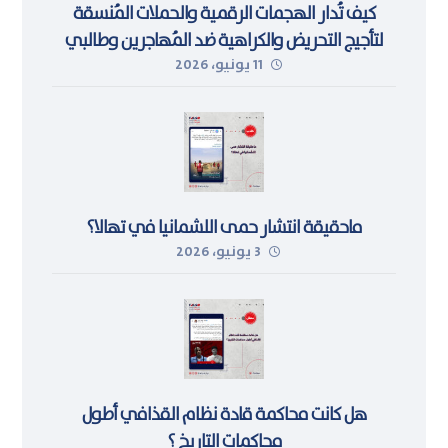
كيف تُدار الهجمات الرقمية والحملات المُنسقة
لتأجيج التحريض والكراهية ضد المُهاجرين وطالبي
11 يونيو، 2026
اللجوء في ليبيا
ماحقيقة انتشار حمى اللشمانيا في تهالا؟
3 يونيو، 2026
هل كانت محاكمة قادة نظام القذافي أطول
محاكمات التاريخ ؟