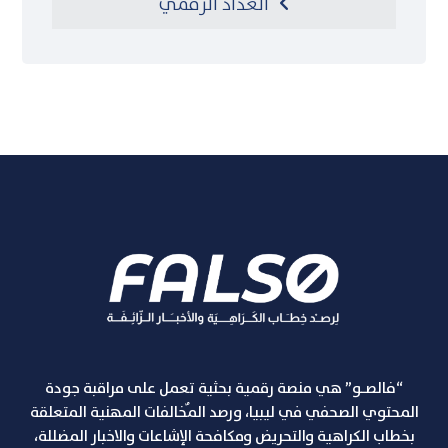
العداد الرقمي
“فالصـو” هي منصة رقمية بحثية تعمل على مراقبة جودة
المحتوي الصحفي في ليبيا، ورصد المٌخالفات المهنية المتعلقة
بخطاب الكراهية والتحريض ومكافحة الإشاعات والاخبار المضللة،