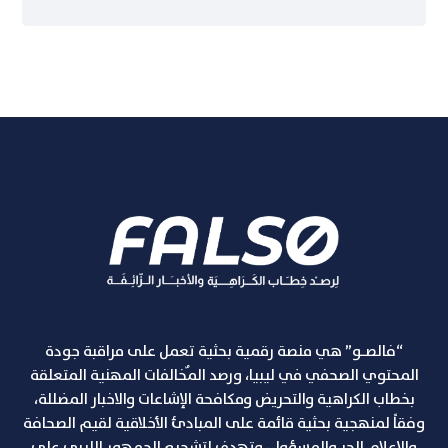
“فالصـو” هي منصة رقمية بحثية تعمل على مراقبة جودة
المحتوي الصحفي في ليبيا، ورصد المٌخالفات المهنية المتعلقة
بخطاب الكراهية والتحريض ومكافحة الإشاعات والاخبار المضللة،
وفقاً لمنهجية بحثية قائمة على المبادئ الأخلاقية لقيم الصحافة
والإعلام الحر والمسؤول، وتهدف لتشجيع الجمهور الليبي على