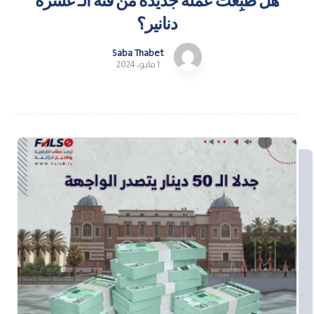
هل طُبِعت عملة جديدة من فئة الـ عشرة
دنانير؟
Saba Thabet
1 مايو، 2024