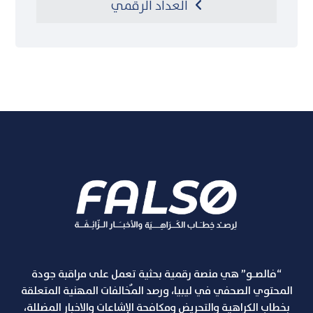
العداد الرقمي
“فالصـو” هي منصة رقمية بحثية تعمل على مراقبة جودة
المحتوي الصحفي في ليبيا، ورصد المٌخالفات المهنية المتعلقة
بخطاب الكراهية والتحريض ومكافحة الإشاعات والاخبار المضللة،