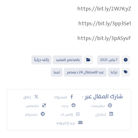
https://bit.ly/2WJYcyZ
https://bit.ly/3pp3Se1
https://bit.ly/3pASyvF
7 يناير، 2021
بالمختصر المفيد
زائف جزئياً
تركيا
عيد الاستقلال 24 ديسمبر
ليبيا
فيسبوك
إغلاق
بينتريست
رديت
ديليشس
لينكدإن
واتس اب
تيليجرام
بريد إلكتروني